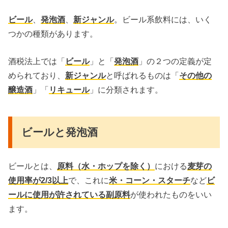
ビール
、
発泡酒
、
新ジャンル
。ビール系飲料には、いく
つかの種類があります。
酒税法上では「
ビール
」と「
発泡酒
」の２つの定義が定
められており、
新ジャンル
と呼ばれるものは「
その他の
醸造酒
」「
リキュール
」に分類されます。
ビールと発泡酒
ビールとは、
原料（水・ホップを除く）
における
麦芽の
使用率が2/3以上
で、これに
米・コーン・スターチ
など
ビ
ールに使用が許されている副原料
が使われたものをいい
ます。