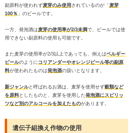
副原料が使われず
麦芽のみ使用
されているのが「
麦芽
100％
」のビールです。
一方、発泡酒は
麦芽の使用率が2/3未満
で、ビールでは使
用できない副原料の使用も可能です。
また麦芽の使用率が2/3以上であっても、例えば
ベルギー
ビール
のように
コリアンダーやオレンジピール等の副原
料
が使われたものは
発泡酒
の扱いとなります。
新ジャンル
と呼ばれるお酒は、麦芽を使用せず
穀類など
を原料
としたものと、麦芽を使用した
発泡酒にスピリッ
ツなど別のアルコールを加えたもの
があります。
遺伝子組換え作物の使用