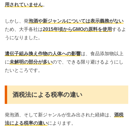
用されていません
。
しかし、発
泡酒や新ジャンルについては表示義務がない
ため、大手各社は
2015年頃からGMOの原料を使用
するよ
うになりました。
遺伝子組み換え作物の人体への影響
は、食品添加物以上
に
未解明の部分が多い
ので、できる限り避けるようにし
たいところです。
酒税法による税率の違い
発泡酒、そして新ジャンルが生み出された経緯は、
酒税
法による税率の違い
によります。