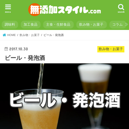
menu
search
調味料
加工食品
主食・生鮮食品
飲み物・お菓子
コラム
HOME
飲み物・お菓子
ビール・発泡酒
2017.10.30
飲み物・お菓子
ビール・発泡酒