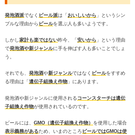
発泡酒派
でなく
ビール派
は「
おいしいから
」というシン
プルな理由から
ビール
を選ぶ人も多いようです。
しかし
家計も楽ではない
昨今、「
安いから
」という理由
で
発泡酒や新ジャンル
に手を伸ばす人も多いことでしょ
う。
それでも、
発泡酒
や
新ジャンル
ではなく
ビール
をすすめ
る理由は「
遺伝子組換え作物
」にあります。
発泡酒や新ジャンルに使用される
コーンスターチは遺伝
子組換え作物
が使用されているのです。
ビールには、
GMO（遺伝子組換え作物）
を使用した場合
表示義務がある
ため、いまのところ
ビールではGMOは使