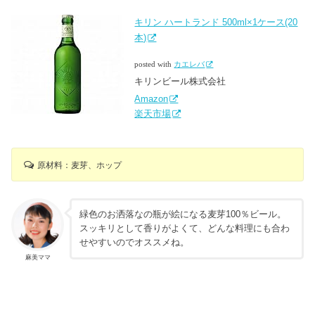
キリン ハートランド 500ml×1ケース(20
本)
posted with
カエレバ
キリンビール株式会社
Amazon
楽天市場
原材料：麦芽、ホップ
緑色のお洒落なの瓶が絵になる麦芽100％ビール。
スッキリとして香りがよくて、どんな料理にも合わ
せやすいのでオススメね。
麻美ママ