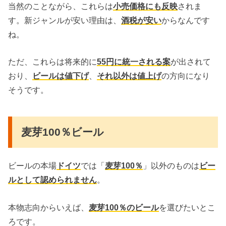
当然のことながら、これらは
小売価格にも反映
されま
す。新ジャンルが安い理由は、
酒税が安い
からなんです
ね。
ただ、これらは将来的に
55円に統一される案
が出されて
おり、
ビールは値下げ
、
それ以外は値上げ
の方向になり
そうです。
麦芽100％ビール
ビールの本場
ドイツ
では「
麦芽100％
」以外のものは
ビー
ルとして認められません
。
本物志向からいえば、
麦芽100％のビール
を選びたいとこ
ろです。