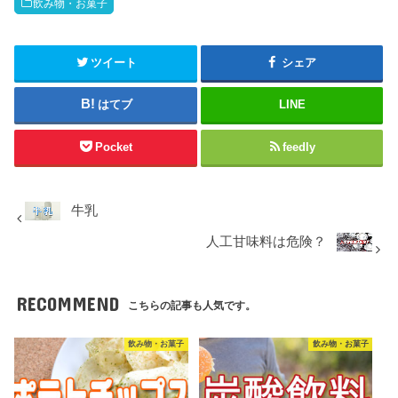
飲み物・お菓子
ツイート
シェア
はてブ
LINE
Pocket
feedly
牛乳
人工甘味料は危険？
RECOMMEND
こちらの記事も人気です。
飲み物・お菓子
飲み物・お菓子