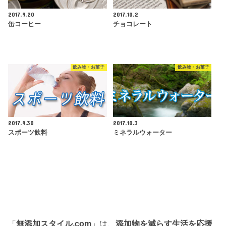
2017.9.20
2017.10.2
缶コーヒー
チョコレート
飲み物・お菓子
飲み物・お菓子
2017.9.30
2017.10.3
スポーツ飲料
ミネラルウォーター
「
無添加スタイル.com
」は、
添加物を減らす生活を応援