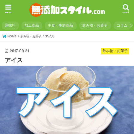
menu
search
調味料
加工食品
主食・生鮮食品
飲み物・お菓子
コラム
HOME
飲み物・お菓子
アイス
2017.09.21
飲み物・お菓子
アイス