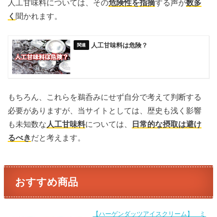
人工甘味料については、その
危険性を指摘
する声が
数多
く
聞かれます。
人工甘味料は危険？
もちろん、これらを鵜呑みにせず自分で考えて判断する
必要がありますが、当サイトとしては、歴史も浅く影響
も未知数な
人工甘味料
については、
日常的な摂取は避け
るべき
だと考えます。
おすすめ商品
【ハーゲンダッツアイスクリーム】 ミ