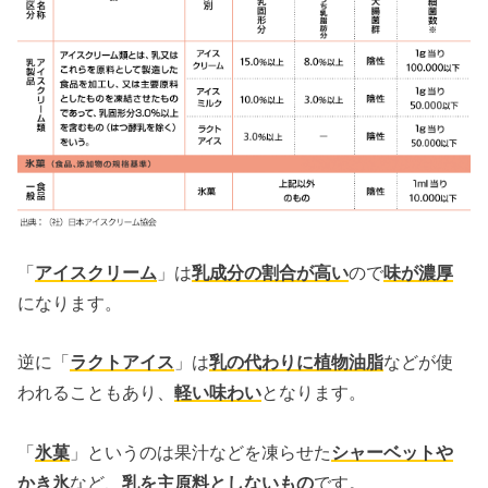
「
アイスクリーム
」は
乳成分の割合が高い
ので
味が濃厚
になります。
逆に「
ラクトアイス
」は
乳の代わりに植物油脂
などが使
われることもあり、
軽い味わい
となります。
「
氷菓
」というのは果汁などを凍らせた
シャーベットや
かき氷
など、
乳を主原料としないもの
です。