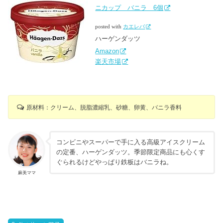
ニカップ バニラ 6個
posted with
カエレバ
ハーゲンダッツ
Amazon
楽天市場
原材料：クリーム、脱脂濃縮乳、砂糖、卵黄、バニラ香料
コンビニやスーパーで手に入る高級アイスクリーム
の定番、ハーゲンダッツ。季節限定商品にも心くす
ぐられるけどやっぱり鉄板はバニラね。
麻美ママ